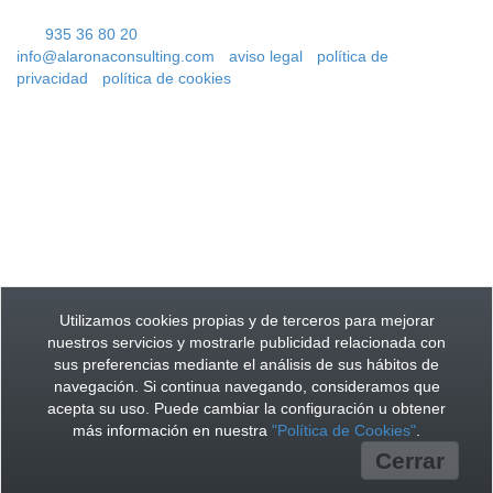
Parking público más cercano: Plaza de las Teresas
Tel.
935 36 80 20
info@alaronaconsulting.com
-
aviso legal
-
política de
privacidad
-
política de cookies
Mataró
Utilizamos cookies propias y de terceros para mejorar
nuestros servicios y mostrarle publicidad relacionada con
sus preferencias mediante el análisis de sus hábitos de
navegación. Si continua navegando, consideramos que
acepta su uso. Puede cambiar la configuración u obtener
más información en nuestra
"Política de Cookies"
.
Cerrar