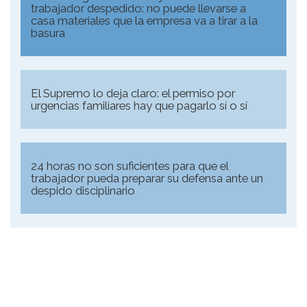
trabajador despedido: no puede llevarse a
casa materiales que la empresa va a tirar a la
basura
El Supremo lo deja claro: el permiso por
urgencias familiares hay que pagarlo sí o sí
24 horas no son suficientes para que el
trabajador pueda preparar su defensa ante un
despido disciplinario
Alarona Consulting S.l.
C/ Calle Deu de Gener, número 2, 1º 1ª
08302 Mataró