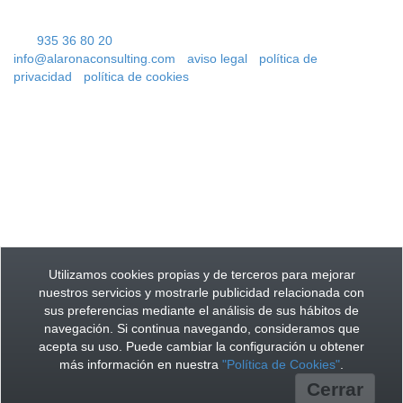
08302 Mataró
Parking público más cercano: Plaza de las Teresas
Tel.
935 36 80 20
info@alaronaconsulting.com
-
aviso legal
-
política de
privacidad
-
política de cookies
Mataró
Utilizamos cookies propias y de terceros para mejorar
nuestros servicios y mostrarle publicidad relacionada con
sus preferencias mediante el análisis de sus hábitos de
navegación. Si continua navegando, consideramos que
acepta su uso. Puede cambiar la configuración u obtener
más información en nuestra
"Política de Cookies"
.
Cerrar