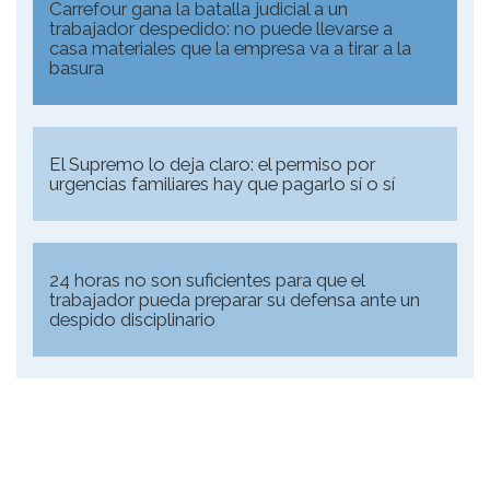
Carrefour gana la batalla judicial a un
trabajador despedido: no puede llevarse a
casa materiales que la empresa va a tirar a la
basura
El Supremo lo deja claro: el permiso por
urgencias familiares hay que pagarlo sí o sí
24 horas no son suficientes para que el
trabajador pueda preparar su defensa ante un
despido disciplinario
Alarona Consulting S.l.
C/ Calle Deu de Gener, número 2, 1º 1ª