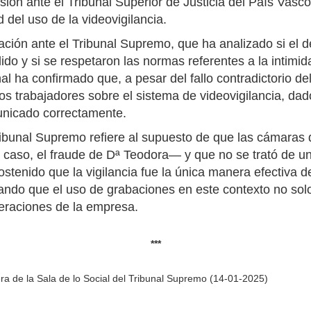
ión ante el Tribunal Superior de Justicia del País Vasco,
ud del uso de la videovigilancia.
ión ante el Tribunal Supremo, que ha analizado si el d
lido y si se respetaron las normas referentes a la intimi
al ha confirmado que, a pesar del fallo contradictorio del
los trabajadores sobre el sistema de videovigilancia, d
unicado correctamente.
ribunal Supremo refiere al supuesto de que las cámaras d
aso, el fraude de Dª Teodora— y que no se trató de un
 sostenido que la vigilancia fue la única manera efectiva 
ando que el uso de grabaciones en este contexto no sol
peraciones de la empresa.
***
ra de la Sala de lo Social del Tribunal Supremo (14-01-2025)