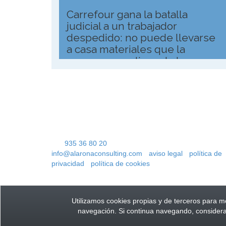
Carrefour gana la batalla
judicial a un trabajador
despedido: no puede llevarse
a casa materiales que la
empresa va a tirar a la basura
Alarona Consulting S.l.
C/ Calle Deu de Gener, número 2, 1º 1ª
08302 Mataró
Parking público más cercano: Plaza de las Teresas
Tel.
935 36 80 20
info@alaronaconsulting.com
-
aviso legal
-
política de
privacidad
-
política de cookies
Utilizamos cookies propias y de terceros para me
navegación. Si continua navegando, consider