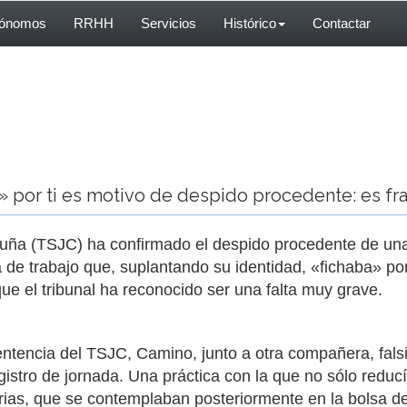
tónomos
RRHH
Servicios
Histórico
Contactar
» por ti es motivo de despido procedente: es fr
aluña (TSJC) ha confirmado el despido procedente de una
a de trabajo que, suplantando su identidad, «fichaba» p
que el tribunal ha reconocido ser una falta muy grave.
entencia del TSJC, Camino, junto a otra compañera, falsi
istro de jornada. Una práctica con la que no sólo reducí
arias, que se contemplaban posteriormente en la bolsa d