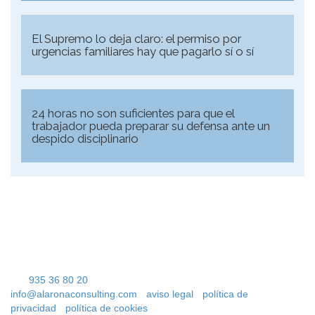
El Supremo lo deja claro: el permiso por
urgencias familiares hay que pagarlo sí o sí
24 horas no son suficientes para que el
trabajador pueda preparar su defensa ante un
despido disciplinario
Alarona Consulting S.l.
C/ Calle Deu de Gener, número 2, 1º 1ª
08302 Mataró
Parking público más cercano: Plaza de las Teresas
Tel.
935 36 80 20
info@alaronaconsulting.com
-
aviso legal
-
política de
privacidad
-
política de cookies